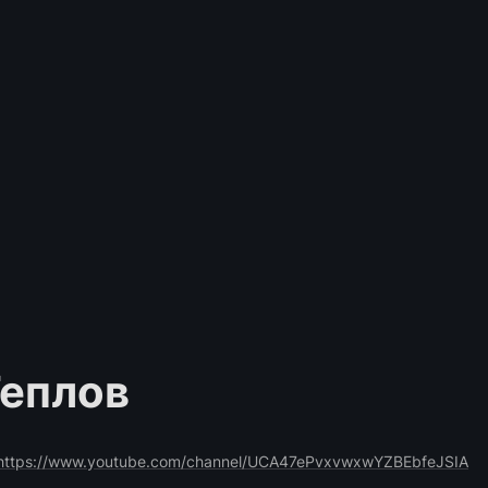
Теплов
https://www.youtube.com/channel/UCA47ePvxvwxwYZBEbfeJSIA