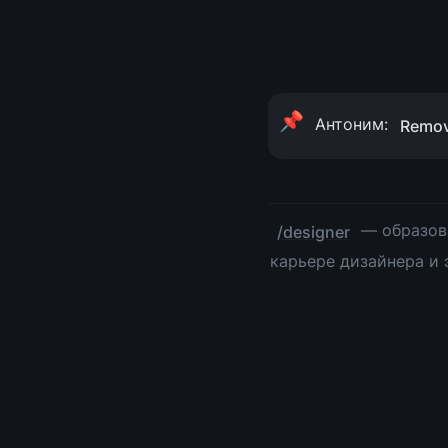
📌
Антоним: 
Remove
 — образов
/designer
карьере дизайнера и 