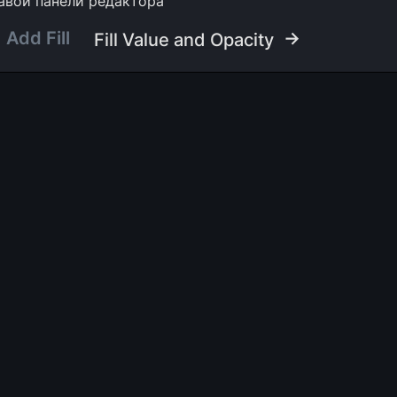
авой панели редактора
Add Fill
 →
Fill Value and Opacity