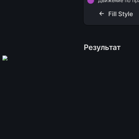
🟣
Движение по пр
← 
Fill Style
Результат