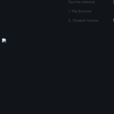
Группа команд
1. File Browser
5. Правая панель