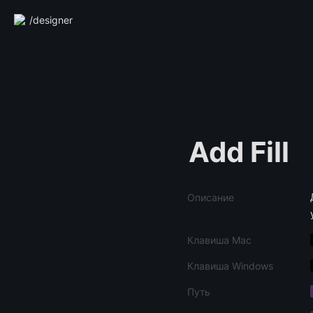
/designer
Add Fill
Описание
Клавиша Mac
Клавиша Windows
Путь