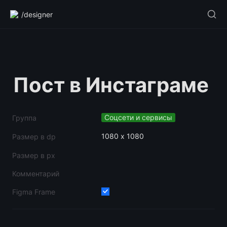
/designer
Пост в Инстаграме
Соцсети и сервисы
Группа
1080 х 1080
Размер в dp
Размер в px
Комментарий
Figma Frame