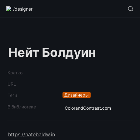
/designer
Нейт Болдуин
Кратко
URL
Дизайнеры
Теги
В библиотеке
ColorandContrast.com
https://natebaldw.in