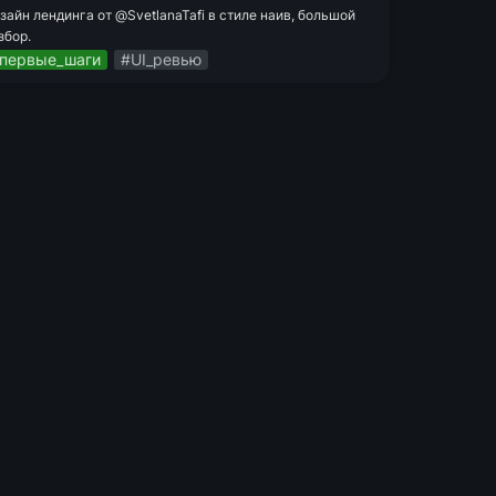
зайн лендинга от @SvetlanaTafi в стиле наив, большой 
збор.
первые_шаги
#UI_ревью