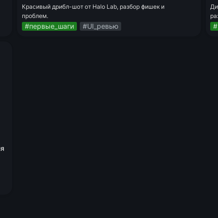
Красивый дрибл-шот от Halo Lab, разбор фишек и 
Ди
проблем.
ра
#первые_шаги
#UI_ревью
#
я 