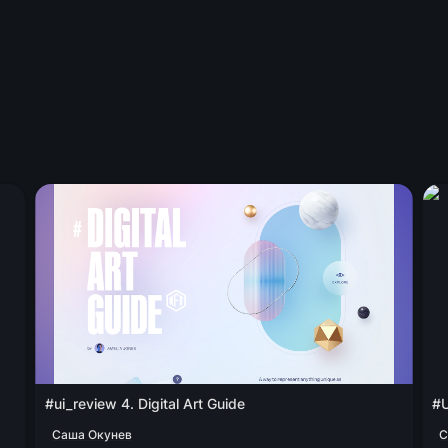
#ui_review 4. Digital Art Guide
#UI
#ui_review 4. Digital Art Guide
#U
Саша Окунев
С