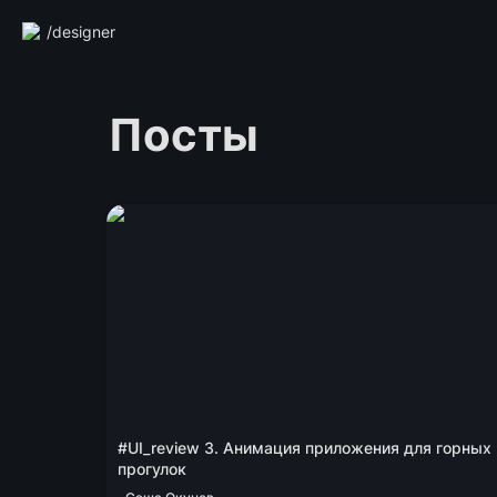
/designer
Посты
#UI_review 3. Анимация приложения для
горных прогулок
#UI_review 3. Анимация приложения для горных 
прогулок