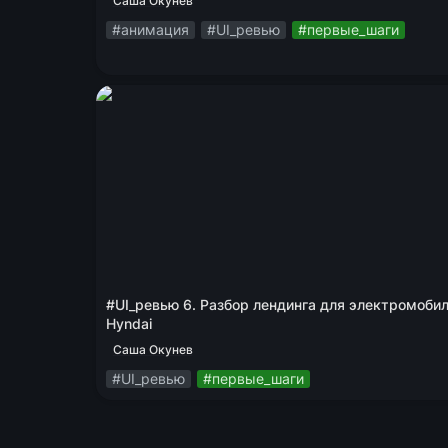
Саша Окунев
#анимация
#UI_ревью
#первые_шаги
#UI_ревью 6. Разбор лендинга для
электромобиля Hyndai
#UI_ревью 6. Разбор лендинга для электромобил
Hyndai
Саша Окунев
#UI_ревью
#первые_шаги