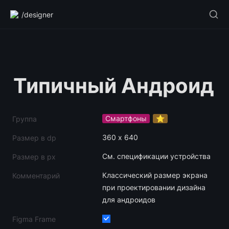
/designer
Типичный Андроид
Смартфоны
⭐️
Группа
360 х 640
Размер в dp
См. спецификации устройства
Размер в px
Классический размер экрана 
Комментарий
при проектировании дизайна 
для андроидов
Figma Frame