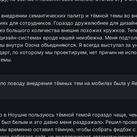
 внедрении семантических палитр и тёмной темы во вн
ях для сотрудников. Гораздо дружелюбнее для дизайне
ез большого количества внешне похожих кружков. Тепе
дизайн-системах вроде нашей неизбежна. Меня подтолк
мы внутри Озона объединяются. Я всегда выступал за ун
дарт, по которому мы проектируем, нет причин не испо
темы.
 по поводу внедрения тёмных тем на мобилах была у Re
а был белым и это давно меня раздражало. Решил прове
орого работает сайт, не поддерживает автоматическую с