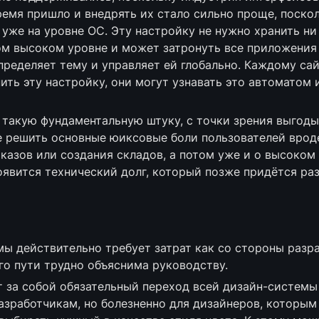
ремя пришло и внедрять их стало сильно проще, поскол
же на уровне ОС. Эту настройку не нужно хранить ни н
ом высоком уровне и может затронуть все приложения 
пределяет тему и управляет ей глобально. Каждому са
ить эту настройку, они могут узнавать это автоматом 
такую фундаментальную штуку, с точки зрения выгоды
е решить основные юиксовые боли пользователей вроде
казов или создания складов, а потом уже и о высоком 
явится технический долг, который позже придётся раз
ы действительно требует затрат как со стороны разраб
ого пути трудно объяснима руководству.
т за собой обязательный переход всей дизайн-системы
разработчикам, но болезненно для дизайнеров, которым 