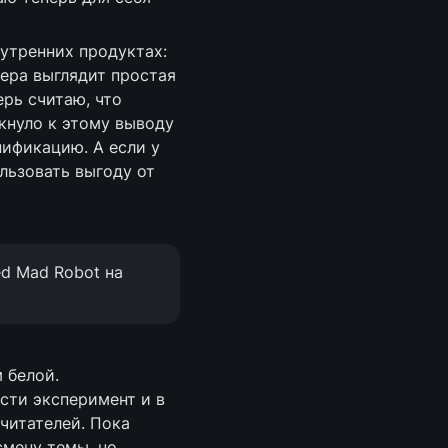
утренних продуктах: 
ра выглядит простая 
рь считаю, что 
нуло к этому выводу 
ификацию. А если у 
льзовать выгоду от 
d Mad Robot на 
Обратил внимание, что в Ноушне пользуюсь тёмной темой гораздо чаще, чем белой. 
сти эксперимент и в 
качестве основной темы временно оставил тёмную, чтобы собрать фидбэк с читателей. Пока 
мену темы, но 