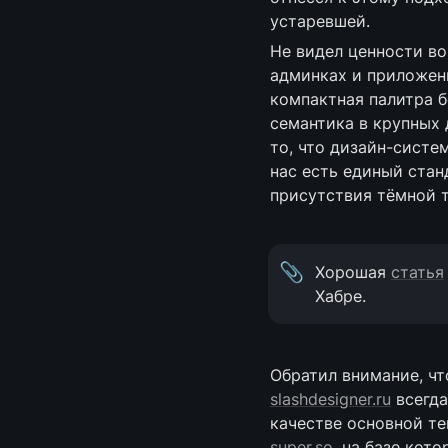
устаревшей.
Не видел ценности во
админках и приложени
компактная палитра б
семантика в крупных 
то, что дизайн-систе
нас есть единый стан
присутствия тёмной 
📎
Хорошая 
статья
Хабре.
slashdesigner.ru
 всегд
super.so
, на базе кот