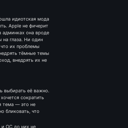
ошла идиотская мода 
ь. Apple не фичерит 
 админках она вроде 
на глаза. Ни один 
 что их проблемы 
недрять тёмные темы 
од, внедрять их не 
ь выбирать её важно. 
хочется сократить 
 тема — это не 
о бликовать, что 
и ОС до них не 