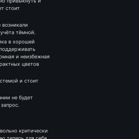
но привыкнуть и 
т стоит 
 возникали 
учёта тёмной.
ка в хорошей 
поддерживать 
омная и неизбежная 
рактных цветов 
стемой и стоит 
нии не будет 
 запрос.
овольно критически 
ю теперь для себя 