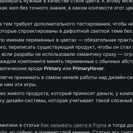
выбирать нужный в качестве стиля цвета. К этому мож
ак жил без точного знания, в каком контексте этот цве
 тем требует дополнительного тестирования, чтобы не
оторые спроектированы в дефолтной светлой теме без 
о именам переменных в цветах — обязательная практи
ко, переписать существующий продукт, чтобы он стал 
 если разрабы не использовали семантику сразу — огр
каждом компоненте менять переменные с обычных абст
мантические вроде 
Primary
 или 
PrimaryHover
.
легче принимать в самом начале работы над дизайн-си
и нам эти игры. 
без живого продукта, который приносит деньги, у компа
ку дизайн-системы, которая учитывает такой сложный
мантики в статье 
Как называть цвета в Figma
 и тогда д
ду, но сейчас я поменял своё мнение. Статью эту счита