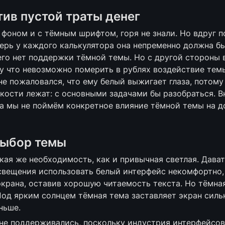
тив пустой траты денег
фоном и с тёмным шрифтом, горя не знали. Но вдруг п
ерь у каждого калькулятора она непременно должна быт
его нет поддержки тёмной темы. Но с другой стороны в
му что невозможно померить в рублях воздействие темы 
не пожаловался, что ему белый выжигает глаза, потому
кости лежат: с основными задачами бы разобраться. В
а мы не поймём конкретное влияние тёмной темы на дох
выбор темы
кая же необходимость, как и привычная светлая. Дават
свещения использовать белый интерфейс некомфортно, 
экрана, оставив хорошую читаемость текста. Но тёмная
Под ярким солнцем тёмная тема заставляет экран сильн
ньше.
е поддерживались, поскольку индустрия интерфейсов 