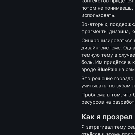
контекстов придётся 
потом не понимаешь, к
использовать.
Во-вторых, поддержка
фрагменты дизайна, к
Синхронизироваться п
дизайн-системе. Одна
тёмную тему в случае
боль. Им придётся в 
вроде 
BluePale
 на се
Это решение гораздо 
учитывать, по зубам л
Проблема в том, что 
ресурсов на разработ
Как я прозрел
Я затрагивал тему се
отнёсся к этому подхо