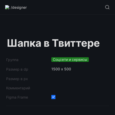
/designer
Шапка в Твиттере
Соцсети и сервисы
Группа
1500 х 500
Размер в dp
Размер в px
Комментарий
Figma Frame