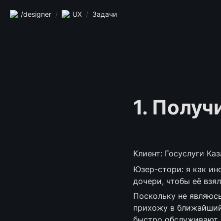
/designer
/
UX
/
Задачи
1. Получ
Клиент: Госуслуги Ка
Юзер-стори: я как и
дочери, чтобы её взял
Поскольку не являюсь
прихожу в ближайший 
быстро обслуживают и