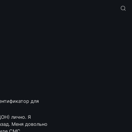
нтификатор для 
ОН) лично. Я 
зад. Меня довольно 
виде СМС.