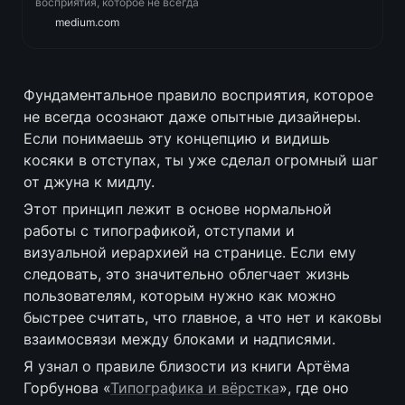
восприятия, которое не всегда
осознают даже опытные
medium.com
дизайнеры. Если понимаешь эту
концепцию и видишь косяки в
отступах, ты уже сделал
огромный шаг от джуна к мидлу.
Этот принцип лежит в основе
Фундаментальное правило восприятия, которое 
нормальной работы с
не всегда осознают даже опытные дизайнеры. 
типографикой, отступами и
визуальной иерархией на
Если понимаешь эту концепцию и видишь 
странице.
косяки в отступах, ты уже сделал огромный шаг 
от джуна к мидлу.
Этот принцип лежит в основе нормальной 
работы с типографикой, отступами и 
визуальной иерархией на странице. Если ему 
следовать, это значительно облегчает жизнь 
пользователям, которым нужно как можно 
быстрее считать, что главное, а что нет и каковы 
взаимосвязи между блоками и надписями.
Я узнал о правиле близости из книги Артёма 
Горбунова «
Типографика и вёрстка
», где оно 