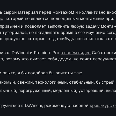
ть сырой материал перед монтажом и коллективно внос
io
, который не является полноценным монтажным при
 привычен и позволяет выполнить любую задачу монтажа.
туториалов, но вкладывать время в его изучение сегодн
х продуктов, которые когда-нибудь позволят отказаться
вал DaVinchi и Premiere Pro 
в своём видео
 Сабатовски
ro, потому что считает себя дедом, не хочет переучиват
 опыте, я бы подобрал бы эпитеты так:
накомый, свежий, технологичный, стабильный, быстрый,
ивычный, перегруженный, медленный, устаревший, выле
грузиться в DaVinchi, рекомендую часовой 
крэш-курс о