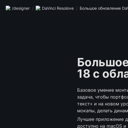
/designer
/
DaVinci Resolove
/
Большое 
18 с об
Базовое умение монти
задача, чтобы портфо
текст» и на новом ур
мокапы, делать динам
Лучшее приложение для
доступно на macOS и W