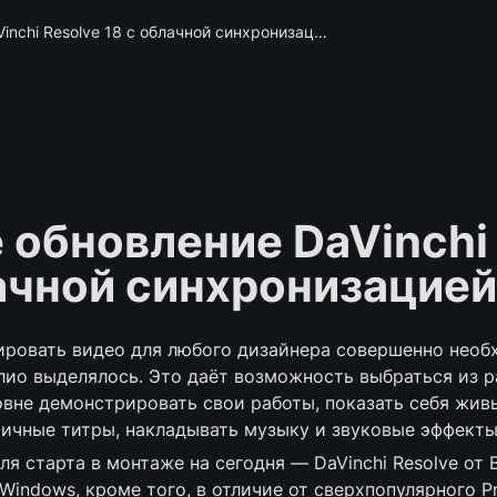
Большое обновление DaVinchi Resolve 18 с облачной синхронизацией
обновление DaVinchi 
лачной синхронизацией
ровать видео для любого дизайнера совершенно необх
лио выделялось. Это даёт возможность выбраться из р
овне демонстрировать свои работы, показать себя живь
ичные титры, накладывать музыку и звуковые эффекты
 старта в монтаже на сегодня — DaVinchi Resolve от Bl
indows, кроме того, в отличие от сверхпопулярного Pre