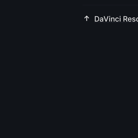
↑ 
DaVinci Res