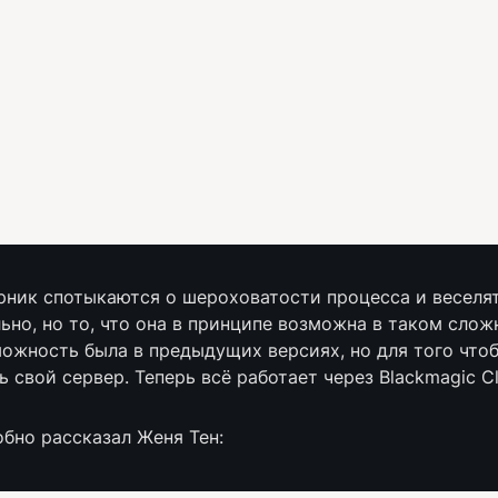
арник спотыкаются о шероховатости процесса и веселят
ьно, но то, что она в принципе возможна в таком слож
можность была в предыдущих версиях, но для того чтобы
 свой сервер. Теперь всё работает через Blackmagic Cl
бно рассказал Женя Тен: