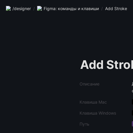
/designer
/
Figma: команды и клавиши
/
Add Stroke
Add Stro
Описание
Клавиша Mac
Клавиша Windows
Путь