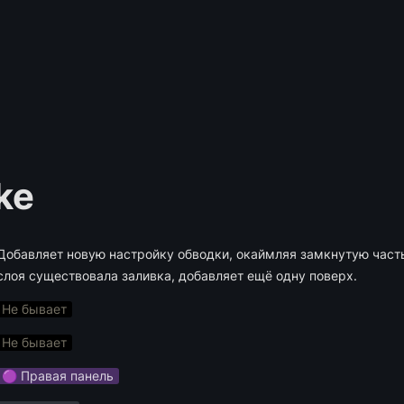
ke
Добавляет новую настройку обводки, окаймляя замкнутую часть
слоя существовала заливка, добавляет ещё одну поверх.
Не бывает
Не бывает
🟣 Правая панель