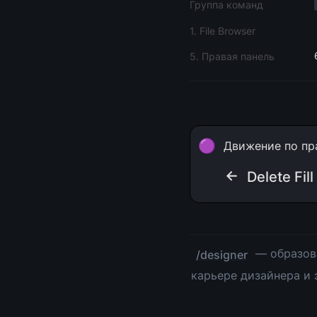
Группа команд
1. File Browser
5. Правая панель
🟣
Движение по пр
← 
Delete Fill
 — образов
/designer
карьере дизайнера и 