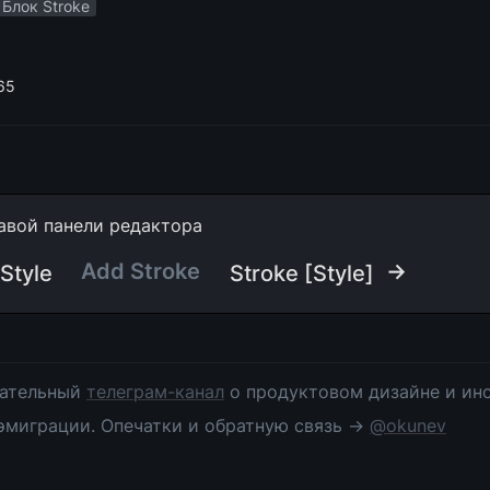
Блок Stroke
65
авой панели редактора
Add Stroke
 →
 Style
Stroke [Style]
ательный 
телеграм-канал
 о продуктовом дизайне и инс
эмиграции. Опечатки и обратную связь → 
@okunev