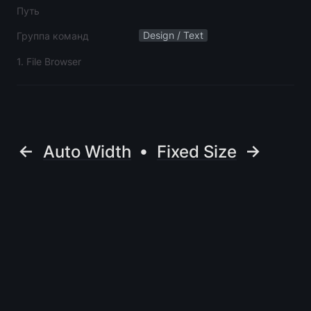
Путь
Design / Text
Группа команд
1. File Browser
← 
 • 
 →
Auto Width
Fixed Size