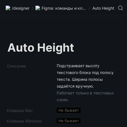
/designer
/
Figma: команды и клавиши
/
Auto Height
Auto Height
Подстраивает высоту 
Описание
текстового блока под полосу 
текста. Ширина полосы 
Работает только в текстовых 
слоях.
Не бывает
Клавиша Mac
Не бывает
Клавиша Windows