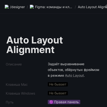
/designer
/
Figma: команды и клавиши
/
Auto Layout Align
Auto Layout 
Alignment
Задаёт выравнивание 
Описание
объектов, обёрнутых фреймом 
в режиме 
Auto Layout
.
Не бывает
Клавиша Mac
Не бывает
Клавиша Windows
🟣 Правая панель
Путь