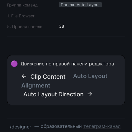
Панель Auto Layout
Группа команд
1. File Browser
38
5. Правая панель
🟣
Движение по правой панели редактора
← 
Auto Layout 
Clip Content
Alignment
 →
Auto Layout Direction
 — образовательный 
телеграм-канал
/designer