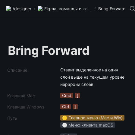
/designer
/
Figma: команды и клавиши
/
Bring Forward
Bring Forward
Ставит выделенное на один 
Описание
слой выше на текущем уровне 
иерархии слоёв.
Cmd
]
Клавиша Mac
Ctrl
]
Клавиша Windows
🟡 Главное меню (Mac и Win)
Путь
⚪️ Меню клиента macOS