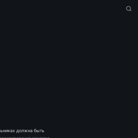
льниках должна быть 
едактирования вектора.