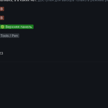
B
B
🟢 Верхняя панель
Tools / Pen
23