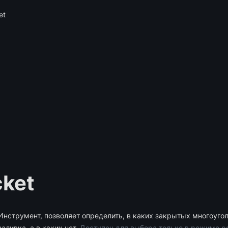
et
cket
Инструмент, позволяет определить, в каких закрытых многоуго
заливка, а в каких нет. 
Доступен для выбора только в режиме р