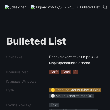
/designer
/
Figma: команды и клавиши
/
Bulleted List
Bulleted List
Переключает текст в режим 
Описание
маркированного списка.
Shift
Cmd
8
Клавиша Mac
Клавиша Windows
🟡 Главное меню (Mac и Win)
Путь
⚪️ Меню клиента macOS
Text
Группа команд