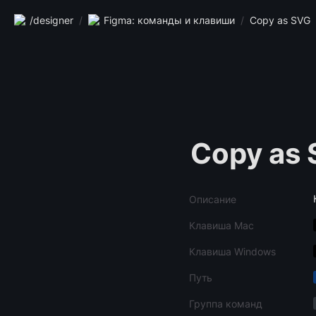
/designer
/
Figma: команды и клавиши
/
Copy as SVG
Copy as
Описание
Клавиша Mac
Клавиша Windows
Путь
Группа команд