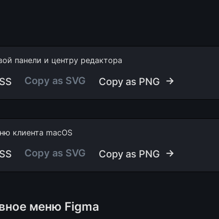
вой панели и центру редактора
Copy as SVG
 →
CSS
Copy as PNG
ню клиента macOS
Copy as SVG
 →
CSS
Copy as PNG
авное меню Figma