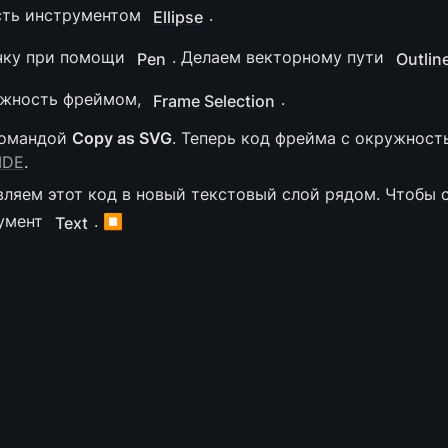
ть инструментом 
.
Ellipse
чку при помощи 
. Делаем векторному пути 
Pen
Outlin
жность фреймом, 
.
Frame Selection
омандой 
Copy as SVG
. Теперь код фрейма с окружность
IDE
. 
ляем этот код в новый текстовый слой рядом. Чтобы со
умент 
. ⏹️
Text