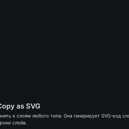
Copy as SVG
ять к слоям любого типа. Она генерирует SVG-код слоя
рхии слоёв.