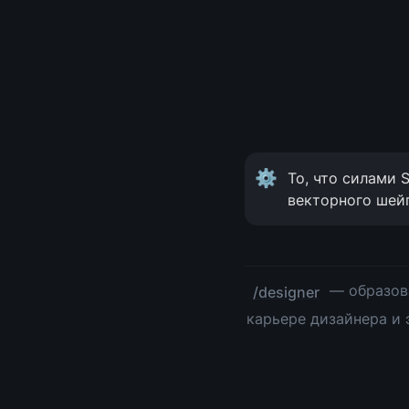
⚙
То, что силами 
векторного шейп
 — образов
/designer
карьере дизайнера и 