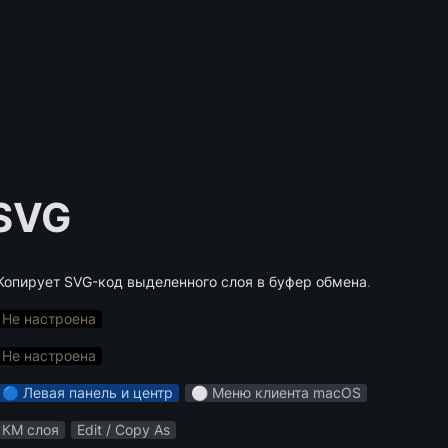
 SVG
Копирует SVG-код выделенного слоя в буфер обмена
.
Не настроена
Не настроена
🔵 Левая панель и центр
⚪️ Меню клиента macOS
КМ слоя
Edit / Copy As