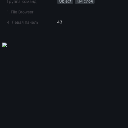
Object
КМ слоя
Группа команд
1. File Browser
43
4. Левая панель