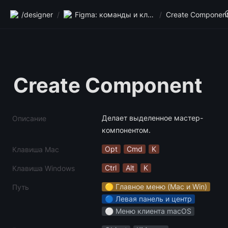
/designer
/
Figma: команды и клавиши
/
Create Componen
Create Component
Делает выделенное мастер-
Описание
компонентом.
Opt
Cmd
K
Клавиша Mac
Ctrl
Alt
K
Клавиша Windows
🟡 Главное меню (Mac и Win)
Путь
🔵 Левая панель и центр
⚪️ Меню клиента macOS