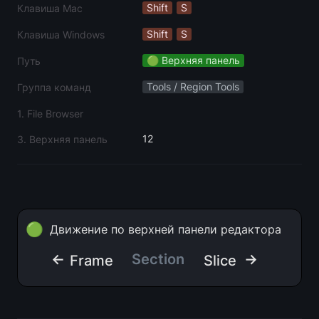
Shift
S
Клавиша Mac
Shift
S
Клавиша Windows
🟢 Верхняя панель
Путь
Tools / Region Tools
Группа команд
1. File Browser
12
3. Верхняя панель
🟢
Движение по верхней панели редактора
←
Section
 →
Frame
Slice