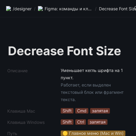
/designer
/
Figma: команды и клавиши
/
Decrease Font Siz
Decrease Font Size
Уменьшает кегль шрифта на 1 
Описание
Работает, если выделен 
текстовый блок или фрагмент 
текста.
Shift
Cmd
запятая
Клавиша Mac
Shift
Ctrl
запятая
Клавиша Windows
🟡 Главное меню (Mac и Win)
Путь