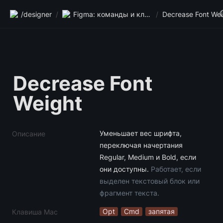
/designer
/
Figma: команды и клавиши
/
Decrease Font Wei
Decrease Font 
Weight
Уменьшает вес шрифта, 
Описание
переключая начертания 
Regular, Medium и Bold, если 
они доступны. 
Работает, если 
выделен текстовый блок или 
фрагмент текста.
Opt
Cmd
запятая
Клавиша Mac