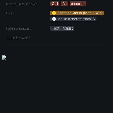
Ctrl
Alt
запятая
Клавиша Windows
🟡 Главное меню (Mac и Win)
Путь
⚪️ Меню клиента macOS
Text / Adjust
Группа команд
1. File Browser