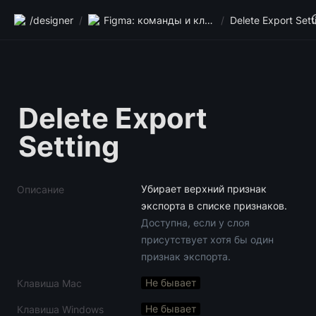
/designer
/
Figma: команды и клавиши
/
Delete Export Sett
Delete Export 
Setting
Убирает верхний признак 
Описание
Доступна, если у слоя 
присутствует хотя бы один 
признак экспорта.
Не бывает
Клавиша Mac
Не бывает
Клавиша Windows