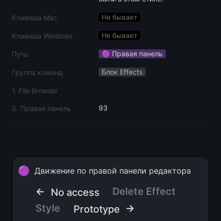
Не бывает
Клавиша Mac
Не бывает
Клавиша Windows
🟣 Правая панель
Путь
Блок Effects
Группа команд
1. File Browser
93
5. Правая панель
🟣
Движение по правой панели редактора
← 
Delete Effect 
No access
Style 
 →
Prototype