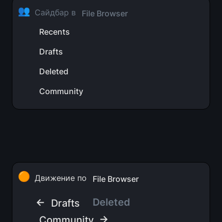
👥
Сайдбар в 
File Browser
Recents
Drafts
Deleted
Community
🟠
Движение по 
File Browser
← 
Deleted 
Drafts
 →
Community