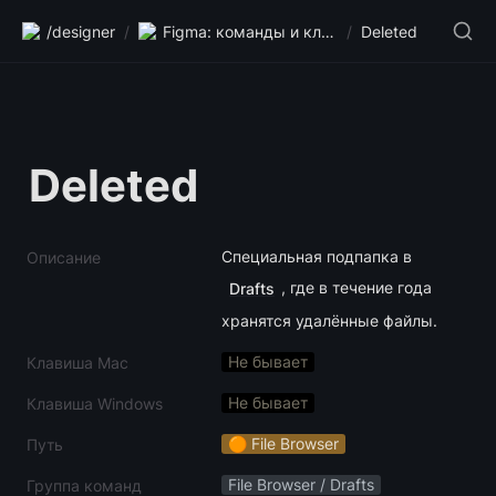
/designer
/
Figma: команды и клавиши
/
Deleted
Deleted
Специальная подпапка в 
Описание
, где в течение года 
Drafts
хранятся удалённые файлы.
Не бывает
Клавиша Mac
Не бывает
Клавиша Windows
🟠 File Browser
Путь
File Browser / Drafts
Группа команд