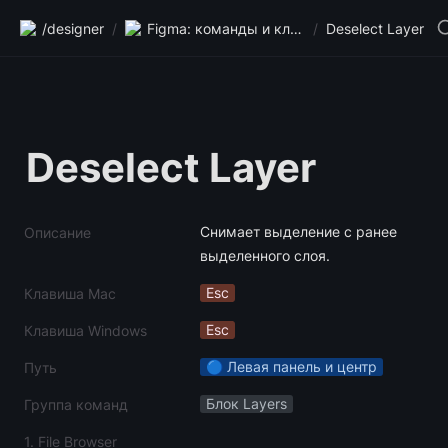
/designer
/
Figma: команды и клавиши
/
Deselect Layer
Deselect Layer
Снимает выделение с ранее 
Описание
выделенного слоя.
Esc
Клавиша Mac
Esc
Клавиша Windows
🔵 Левая панель и центр
Путь
Блок Layers
Группа команд
1. File Browser