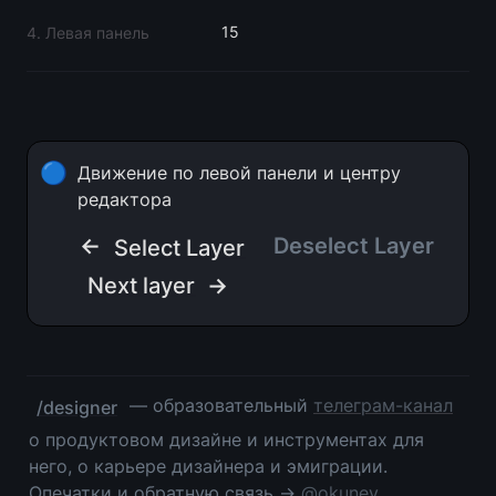
15
4. Левая панель
🔵
Движение по левой панели и центру 
редактора
← 
Deselect Layer
Select Layer
Next layer
 →
 — образовательный 
телеграм-канал
/designer
о продуктовом дизайне и инструментах для 
него, о карьере дизайнера и эмиграции. 
Опечатки и обратную связь → 
@okunev