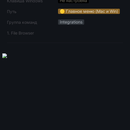
Не настроена
Клавиша Windows
🟡 Главное меню (Mac и Win)
Путь
Integrations
Группа команд
1. File Browser