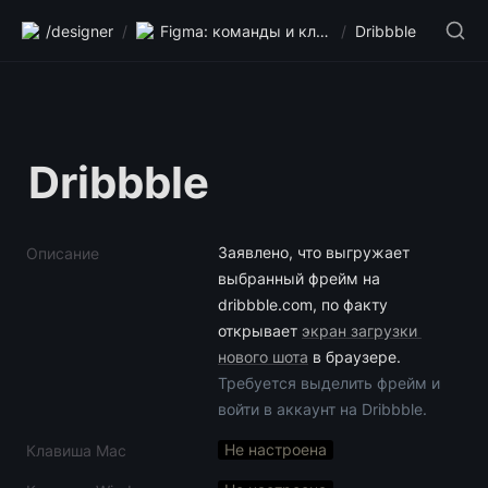
/designer
/
Figma: команды и клавиши
/
Dribbble
Dribbble
Заявлено, что выгружает 
Описание
выбранный фрейм на 
dribbble.com, по факту 
открывает 
экран загрузки 
нового шота
Требуется выделить фрейм и 
войти в аккаунт на Dribbble.
Не настроена
Клавиша Mac