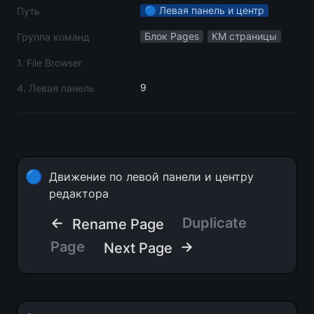
🔵 Левая панель и центр
Путь
Блок Pages
КМ страницы
Группа команд
1. File Browser
9
4. Левая панель
🔵
Движение по левой панели и центру 
редактора
← 
Duplicate 
Rename Page
Page
 →
Next Page