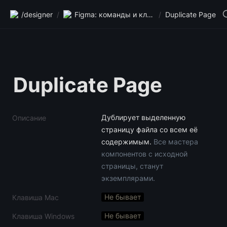
/designer
/
Figma: команды и клавиши
/
Duplicate Page
Duplicate Page
Дублирует выделенную 
Описание
страницу файла со всем её 
содержимым.
 Все мастера 
компонентов с исходной 
страницы, станут 
экземплярами.
Не бывает
Клавиша Mac
Не бывает
Клавиша Windows