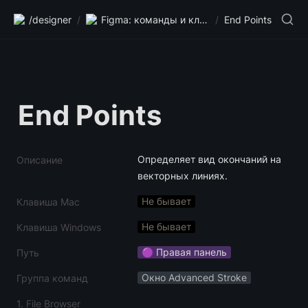
/designer
/
Figma: команды и клавиши
/
End Points
End Points
Определяет вид окончаний на 
Описание
векторных линиях.
Не бывает
Клавиша Mac
Не бывает
Клавиша Windows
🟣 Правая панель
Путь
Окно Advanced Stroke
Группа команд
1. File Browser