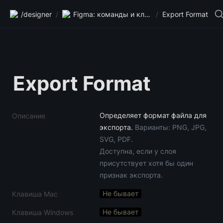
/designer
/
Figma: команды и клавиши
/
Export Format
Export Format
Определяет формат файла для 
Описание
экспорта. 
Варианты: PNG, JPG, 
SVG, PDF.

Доступна, если у слоя 
присутствует хотя бы один 
признак экспорта.
Не бывает
Клавиша Mac
Не бывает
Клавиша Windows