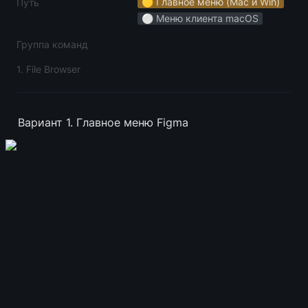
🟡 Главное меню (Mac и Win)
Путь
⚪️ Меню клиента macOS
Группа команд
1. File Browser
Вариант 1. Главное меню Figma