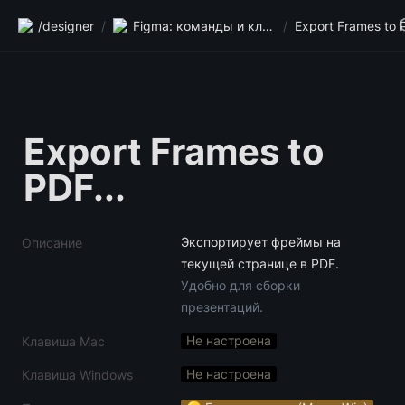
/designer
/
Figma: команды и клавиши
/
Export Frames to P
Export Frames to 
PDF...
Экспортирует фреймы на 
Описание
текущей странице в PDF. 
Удобно для сборки 
презентаций.
Не настроена
Клавиша Mac
Не настроена
Клавиша Windows