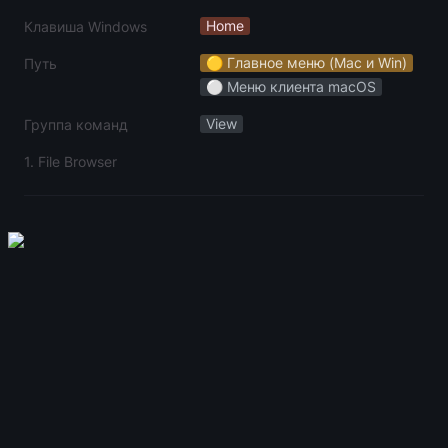
Home
Клавиша Windows
🟡 Главное меню (Mac и Win)
Путь
⚪️ Меню клиента macOS
View
Группа команд
1. File Browser