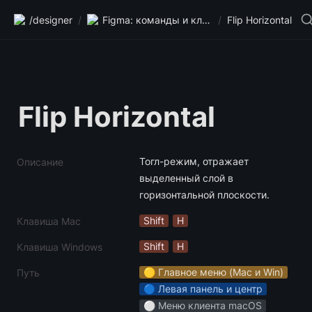
/designer
/
Figma: команды и клавиши
/
Flip Horizontal
Flip Horizontal
Тогл-режим, отражает 
Описание
выделенный слой в 
горизонтальной плоскости.
Shift
H
Клавиша Mac
Shift
H
Клавиша Windows
🟡 Главное меню (Mac и Win)
Путь
🔵 Левая панель и центр
⚪️ Меню клиента macOS