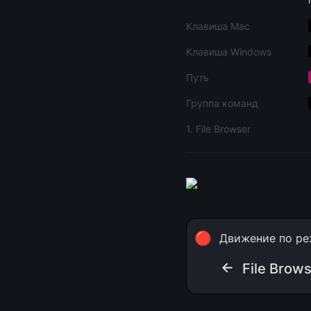
Клавиша Mac
Клавиша Windows
Путь
Группа команд
1. File Browser
🔴
Движение по ре
← 
File Brow