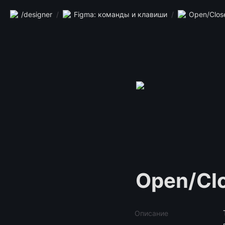
/designer
/
Figma: команды и клавиши
/
Open/Clos
Open/Clo
Описание