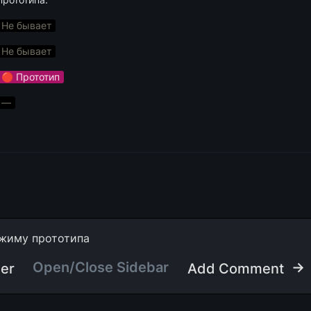
Не бывает
Не бывает
🔴 Прототип
—
жиму прототипа
Open/Close Sidebar
 →
ser
Add Comment