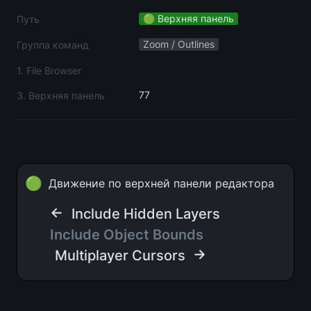
🟢 Верхняя панель
Путь
Zoom / Outlines
Группа команд
1. File Browser
77
3. Верхняя панель
🟢
Движение по верхней панели редактора
← 
Include Hidden Layers
Include Object Bounds  
 →
Multiplayer Cursors