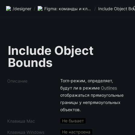
/designer
/
Figma: команды и клавиши
/
Include Object Bo
Include Object 
Bounds
Тогл-режим, определяет, 
Описание
будут ли в режиме 
Outlines
отображаться прямоугольные 
границы у непрямоугольных 
объектов.
Не бывает
Клавиша Mac
Не настроена
Клавиша Windows