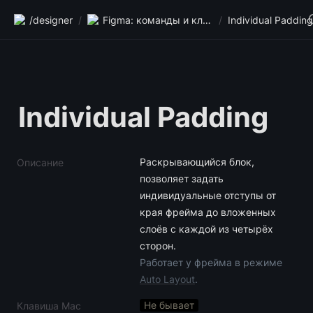
/designer
/
Figma: команды и клавиши
/
Individual Padding
Individual Padding
Раскрывающийся блок, 
Описание
позволяет задать 
индивидуальные отступы от 
края фрейма до вложенных 
слоёв с каждой из четырёх 
Работает у фрейма в режиме 
Auto Layout
.
Не бывает
Клавиша Mac