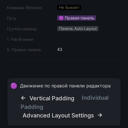
Не бывает
Клавиша Windows
🟣 Правая панель
Путь
Панель Auto Layout
Группа команд
1. File Browser
43
5. Правая панель
🟣
Движение по правой панели редактора
← 
Individual 
Vertical Padding
Padding
 →
Advanced Layout Settings