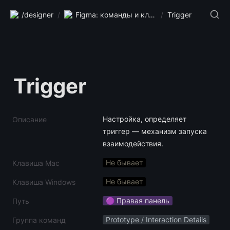
/designer
/
Figma: команды и клавиши
/
Trigger
Trigger
Настройка, определяет 
Описание
триггер — механизм запуска 
взаимодействия.
Не бывает
Клавиша Mac
Не бывает
Клавиша Windows
🟣 Правая панель
Путь
Prototype / Interaction Details
Группа команд