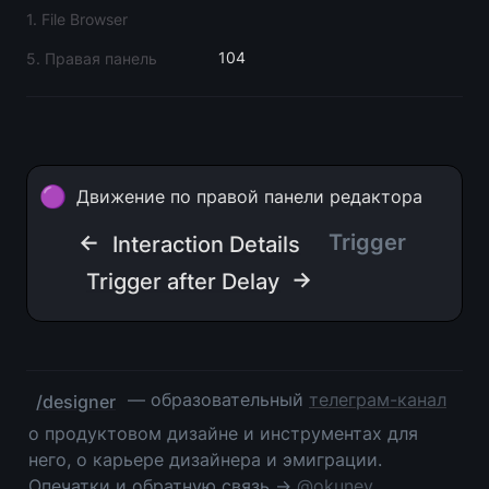
1. File Browser
104
5. Правая панель
🟣
Движение по правой панели редактора
← 
Trigger
Interaction Details
 →
Trigger after Delay
 — образовательный 
телеграм-канал
/designer
о продуктовом дизайне и инструментах для 
него, о карьере дизайнера и эмиграции. 
Опечатки и обратную связь → 
@okunev