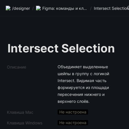
/designer
/
Figma: команды и клавиши
/
Intersect Selection
Intersect Selection
Объединяет выделенные 
Описание
шейпы в группу с логикой 
Intersect. Видимая часть 
формируется из площади 
пересечения нижнего и 
верхнего слоёв.
Не настроена
Клавиша Mac
Не настроена
Клавиша Windows