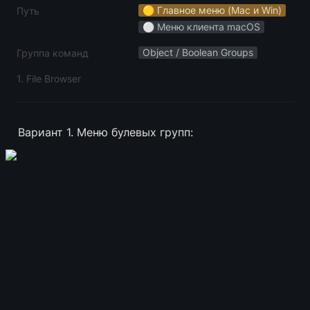
🟡 Главное меню (Mac и Win)
Путь
⚪️ Меню клиента macOS
Object / Boolean Groups
Группа команд
1. File Browser
Вариант 1. Меню булевых групп: