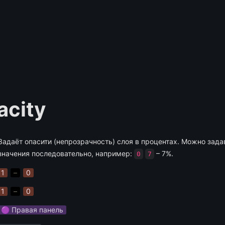
acity
Задаёт опасити (непрозрачность) слоя в процентах. Можно зада
значения последовательно, например: 
 – 7%.
0
7
1
–
0
1
–
0
🟣 Правая панель