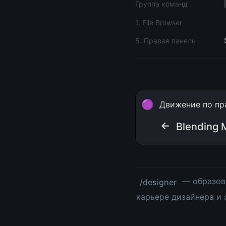
Группа команд
1. File Browser
5. Правая панель
🟣
Движение по пр
← 
Blending
 — образов
/designer
карьере дизайнера и 