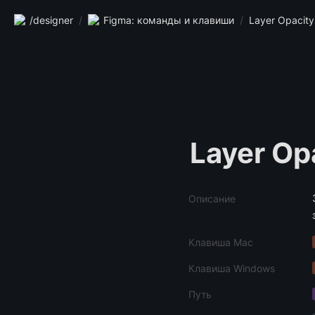
/designer
/
Figma: команды и клавиши
/
Layer Opacity
Layer Op
Описание
Клавиша Mac
Клавиша Windows
Путь