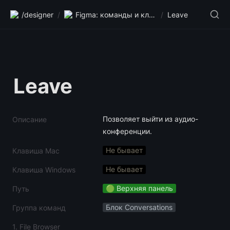
/designer
/
Figma: команды и клавиши
/
Leave
Leave
Позволяет выйти из аудио-
Описание
конференции.
Не бывает
Клавиша Mac
Не бывает
Клавиша Windows
🟢 Верхняя панель
Путь
Блок Conversations
Группа команд
1. File Browser