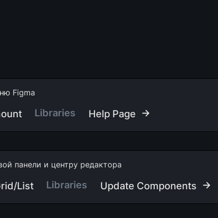
ню Figma
 Libraries
 →
ount
Help Page
вой панели и центру редактора
Libraries  
→
id/List
Update Components