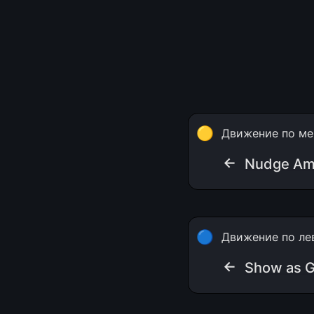
🟡
Движение по ме
← 
Nudge Am
🔵
Движение по ле
← 
Show as Gr