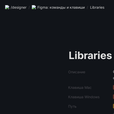
/designer
/
Figma: команды и клавиши
/
Libraries
Libraries
Описание
Клавиша Mac
Клавиша Windows
Путь