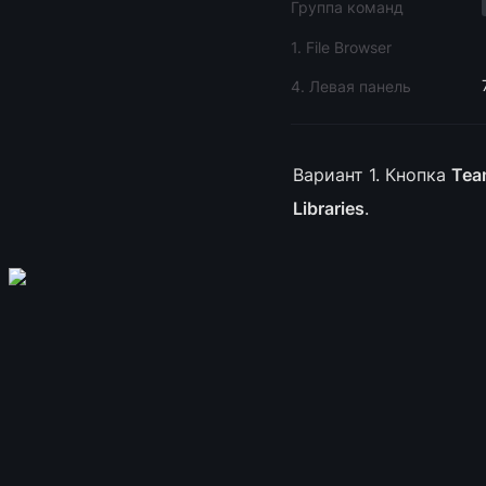
Группа команд
1. File Browser
4. Левая панель
Вариант 1. Кнопка 
Team
Libraries
.