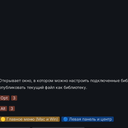
Открывает окно, в котором можно настроить подключенные библ
опубликовать текущий файл как библиотеку.
Opt
3
Alt
3
🟡 Главное меню (Mac и Win)
🔵 Левая панель и центр