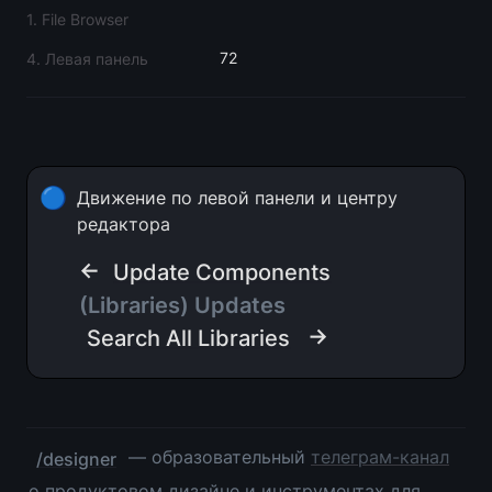
1. File Browser
72
4. Левая панель
🔵
Движение по левой панели и центру 
редактора
← 
Update Components
(Libraries) Updates  
→
Search All Libraries
 — образовательный 
телеграм-канал
/designer
о продуктовом дизайне и инструментах для 