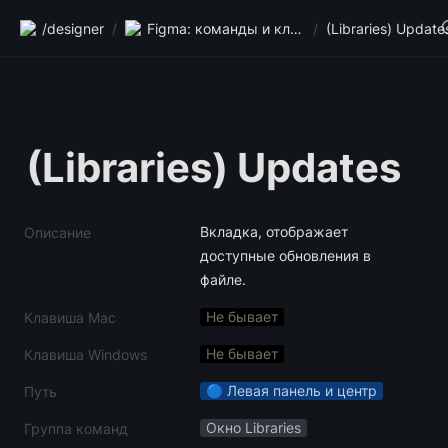
/designer
/
Figma: команды и клавиши
/
(Libraries) Update
(Libraries) Updates
Вкладка, отображает 
Описание
доступные обновления в 
файле.
Не бывает
Клавиша Mac
Не бывает
Клавиша Windows
🔵 Левая панель и центр
Путь
Окно Libraries
Группа команд