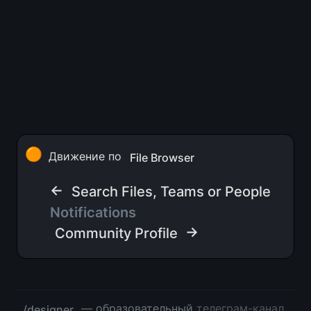
🟠
Движение по 
File Browser
← 
Search Files, Teams or People
Notifications 
 →
Community Profile
 — образовательный 
телеграм-канал
/designer