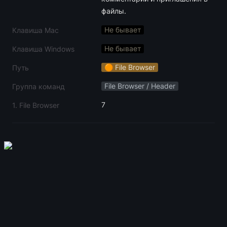
файлы.
Не бывает
Клавиша Mac
Не бывает
Клавиша Windows
🟠 File Browser
Путь
File Browser / Header
Группа команд
7
1. File Browser