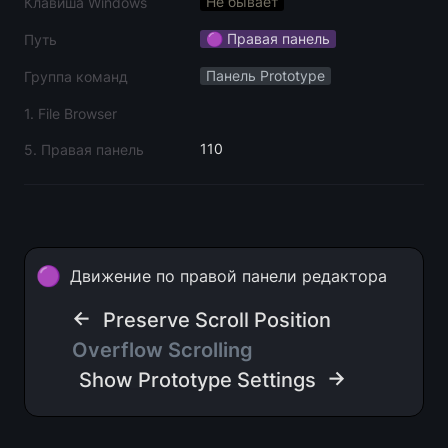
Не бывает
Клавиша Windows
🟣 Правая панель
Путь
Панель Prototype
Группа команд
1. File Browser
110
5. Правая панель
🟣
Движение по правой панели редактора
← 
Preserve Scroll Position
Overflow Scrolling
 →
Show Prototype Settings