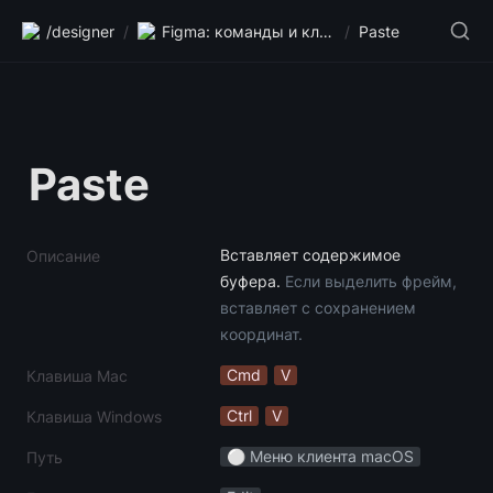
/designer
/
Figma: команды и клавиши
/
Paste
Paste
Вставляет содержимое 
Описание
буфера. 
Если выделить фрейм, 
вставляет с сохранением 
координат.
Cmd
V
Клавиша Mac
Ctrl
V
Клавиша Windows
⚪️ Меню клиента macOS
Путь