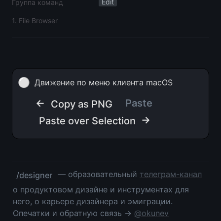
Edit
Группа команд
1. File Browser
⚪
Движение по меню клиента macOS
← 
Paste
Copy as PNG
 →
Paste over Selection
 — образовательный 
телеграм-канал
/designer
о продуктовом дизайне и инструментах для 
него, о карьере дизайнера и эмиграции. 
Опечатки и обратную связь → 
@okunev