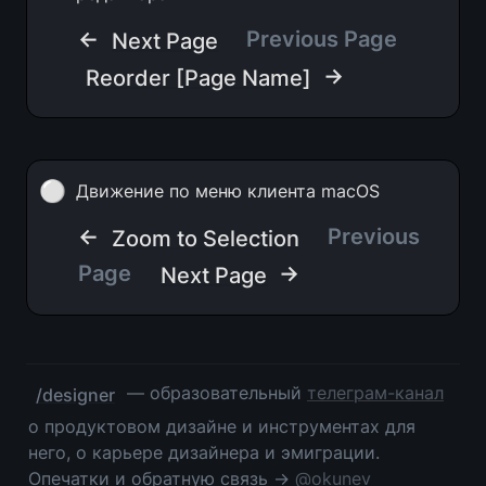
← 
Previous Page
Next Page
 →
Reorder [Page Name]
⚪
Движение по меню клиента macOS
← 
 Previous 
Zoom to Selection
Page
 →
Next Page
 — образовательный 
телеграм-канал
/designer
о продуктовом дизайне и инструментах для 
него, о карьере дизайнера и эмиграции. 
Опечатки и обратную связь → 
@okunev