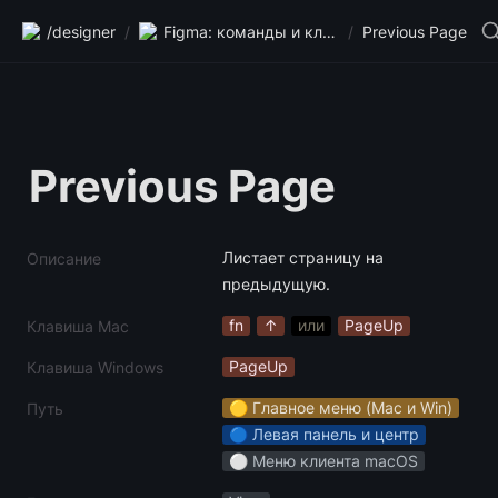
/designer
/
Figma: команды и клавиши
/
Previous Page
Previous Page
Листает страницу на 
Описание
предыдущую.
fn
↑
или
PageUp
Клавиша Mac
PageUp
Клавиша Windows
🟡 Главное меню (Mac и Win)
Путь
🔵 Левая панель и центр
⚪️ Меню клиента macOS