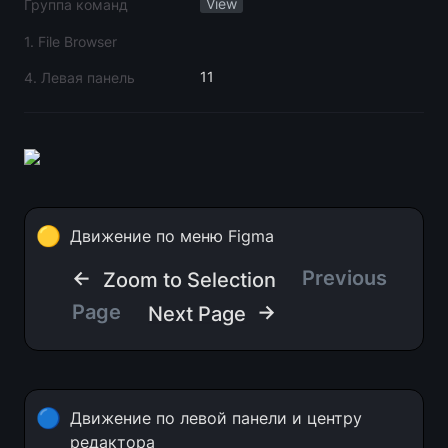
View
Группа команд
1. File Browser
11
4. Левая панель
🟡
Движение по меню Figma
← 
 Previous 
Zoom to Selection
Page
 →
Next Page
🔵
Движение по левой панели и центру 
редактора