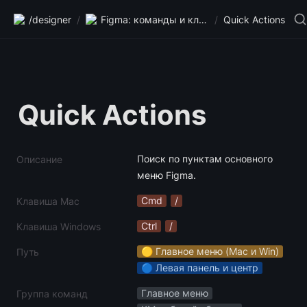
/designer
/
Figma: команды и клавиши
/
Quick Actions
Quick Actions
Поиск по пунктам основного 
Описание
меню Figma.
Cmd
/
Клавиша Mac
Ctrl
/
Клавиша Windows
🟡 Главное меню (Mac и Win)
Путь
🔵 Левая панель и центр
Главное меню
Группа команд