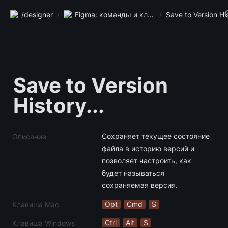
/designer
/
Figma: команды и клавиши
/
Save to Version 
History...
Сохраняет текущее состояние 
Описание
файла в историю версий и 
позволяет настроить, как 
будет называться 
сохраняемая версия.
Opt
Cmd
S
Клавиша Mac
Ctrl
Alt
S
Клавиша Windows