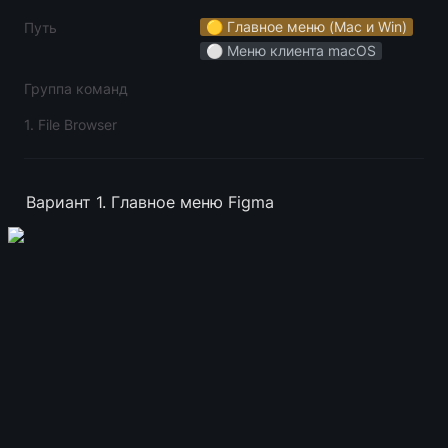
🟡 Главное меню (Mac и Win)
Путь
⚪️ Меню клиента macOS
Группа команд
1. File Browser
Вариант 1. Главное меню Figma