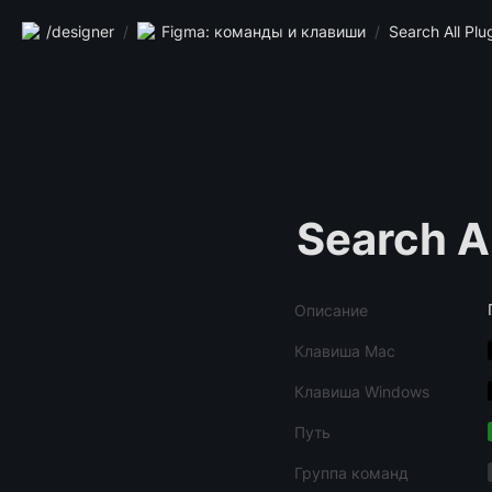
/designer
/
Figma: команды и клавиши
/
Search All Plu
Search Al
Описание
Клавиша Mac
Клавиша Windows
Путь
Группа команд