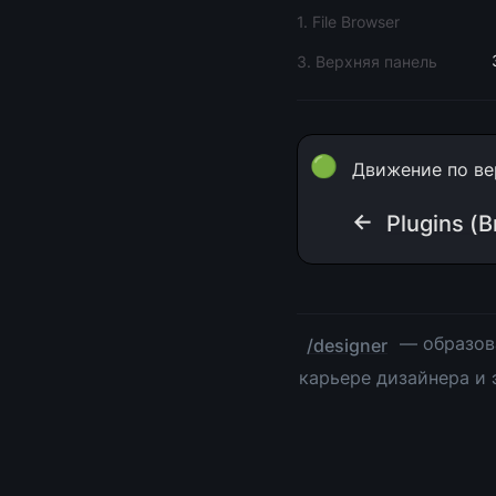
1. File Browser
3. Верхняя панель
🟢
Движение по ве
← 
Plugins (
 — образов
/designer
карьере дизайнера и 