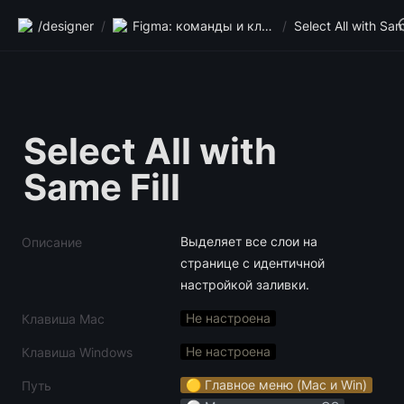
/designer
/
Figma: команды и клавиши
/
Select All with Sam
Select All with 
Same Fill
Выделяет все слои на 
Описание
странице с идентичной 
настройкой заливки.
Не настроена
Клавиша Mac
Не настроена
Клавиша Windows
🟡 Главное меню (Mac и Win)
Путь