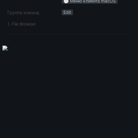
⚪️ Меню клиента macOS
Edit
Группа команд
1. File Browser